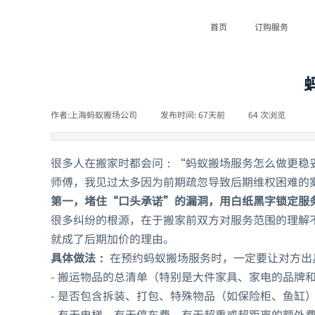
首页
订购服务
作者:
上海蚂蚁搬场公司
|
发布时间:
67天前
|
64
次浏览
|
很多人在搬家时都会问：“蚂蚁搬场服务怎么做更稳
师傅，我见过太多因为前期疏忽导致后期维权困难的
第一，堵住“口头承诺”的漏洞，用白纸黑字锁定服
很多纠纷的根源，在于搬家前双方对服务范围的理解
就成了后期加价的理由。
具体做法：
在预约蚂蚁搬场服务时，一定要让对方出
- 搬运物品的总清单（特别是大件家具、家电的品牌
- 是否包含拆装、打包、特殊物品（如保险柜、鱼缸
- 有无电梯、有无停车费、有无超重或超距离的额外