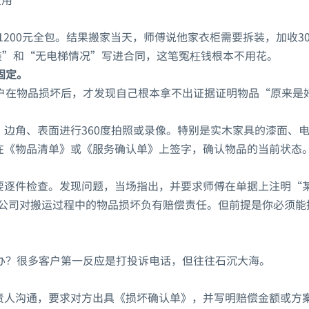
200元全包。结果搬家当天，师傅说他家衣柜需要拆装，加收3
装”和“无电梯情况”写进合同，这笔冤枉钱根本不用花。
固定。
户在物品损坏后，才发现自己根本拿不出证据证明物品“原来是
边角、表面进行360度拍照或录像。特别是实木家具的漆面、
在《物品清单》或《服务确认单》上签字，确认物品的当前状态
要逐件检查。发现问题，当场指出，并要求师傅在单据上注明“
公司对搬运过程中的物品损坏负有赔偿责任。但前提是你必须能
。
办？很多客户第一反应是打投诉电话，但往往石沉大海。
责人沟通，要求对方出具《损坏确认单》，并写明赔偿金额或方