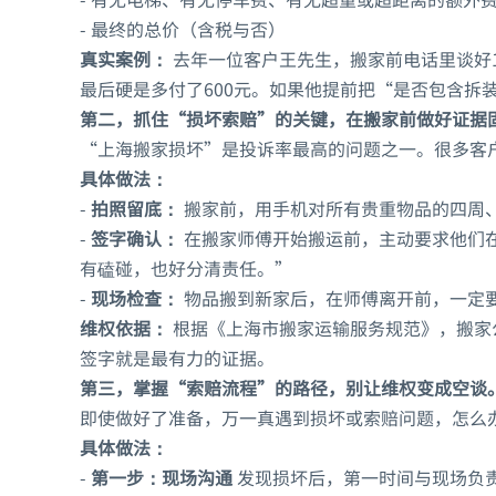
- 最终的总价（含税与否）
真实案例：
去年一位客户王先生，搬家前电话里谈好1
最后硬是多付了600元。如果他提前把“是否包含拆
第二，抓住“损坏索赔”的关键，在搬家前做好证据
“上海搬家损坏”是投诉率最高的问题之一。很多客
具体做法：
-
拍照留底：
搬家前，用手机对所有贵重物品的四周、
-
签字确认：
在搬家师傅开始搬运前，主动要求他们
有磕碰，也好分清责任。”
-
现场检查：
物品搬到新家后，在师傅离开前，一定
维权依据：
根据《上海市搬家运输服务规范》，搬家
签字就是最有力的证据。
第三，掌握“索赔流程”的路径，别让维权变成空谈
即使做好了准备，万一真遇到损坏或索赔问题，怎么
具体做法：
-
第一步：现场沟通
发现损坏后，第一时间与现场负