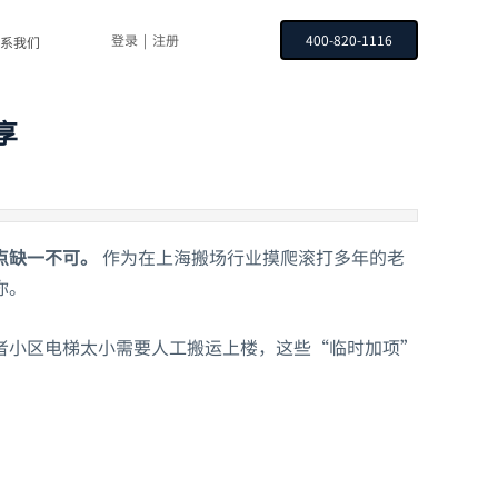
登录
|
注册
400-820-1116
系我们
享
点缺一不可。
作为在上海搬场行业摸爬滚打多年的老
你。
者小区电梯太小需要人工搬运上楼，这些“临时加项”